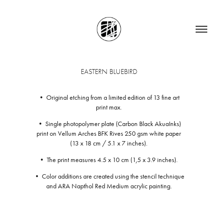
EASTERN BLUEBIRD
• Original etching from a limited edition of 13 fine art
print max.
• Single photopolymer plate (Carbon Black AkuaInks)
print on Vellum Arches BFK Rives 250 gsm white paper
(13 x 18 cm / 5.1 x 7 inches).
• The print measures 4.5 x 10 cm (1,5 x 3.9 inches).
• Color additions are created using the stencil technique
and ARA Napthol Red Medium acrylic painting.